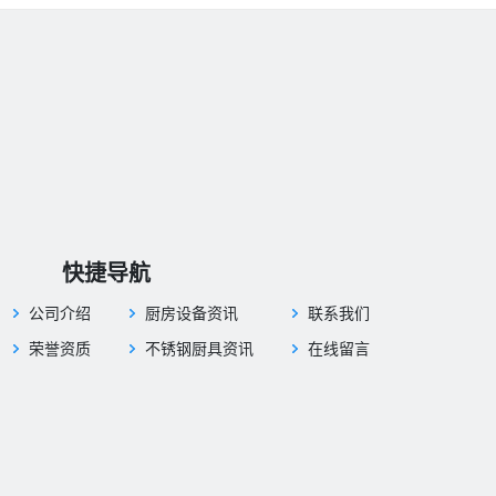
快捷导航
公司介绍
厨房设备资讯
联系我们
荣誉资质
不锈钢厨具资讯
在线留言