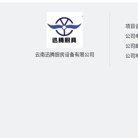
项目咨
公司电
公司邮
云南迅腾厨房设备有限公司
公司