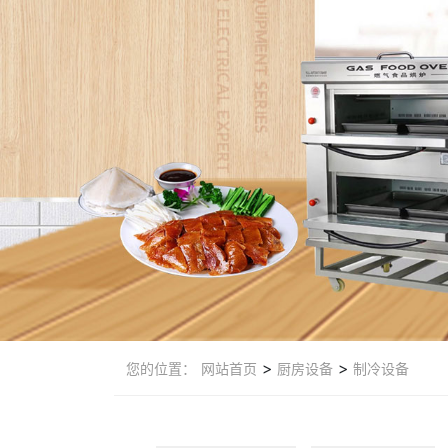
>
>
您的位置：
网站首页
厨房设备
制冷设备