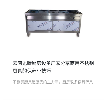
云南迅腾厨房设备厂家分享商用不锈钢
厨具的保养小技巧
不锈钢厨具是厨房的主力军。厨房很多锅具铲具等烹饪用具都是不锈钢的材质。由于厨具总要与水、油食材等接触，如果不保养得当，就很容易缩短其寿命，所以不锈钢厨具的保养小…